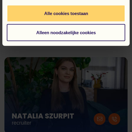
Jeżeli szukasz stabilnej pracy w dziale spedycji w
Alle cookies toestaan
nowoczesnym magazynie – ta oferta jest dla Ciebie!
Alleen noodzakelijke cookies
Znalazłeś pracę?
ZAREJESTRUJ SIĘ!
NATALIA SZURPIT
recruiter