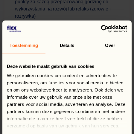
punkty za każdą przepracowaną godzinę do
wykorzystania na rozwój lub relaks (zdrowie i
rozrywka)
Wsparcie polskojęzycznych koordynatorów w
Holandii
Transport do i z pracy
Toestemming
Details
Over
Pomoc w założeniu numeru BSN (sofi)
Prawidłowe i terminowe wypłaty wynagrodzenia
(tygodniówki)
Deze website maakt gebruik van cookies
Indywidualne wdrożenie pierwszego dnia +
We gebruiken cookies om content en advertenties te
identyfikator i szafka
personaliseren, om functies voor social media te bieden
Szkolenia i możliwość awansu w strukturach firmy
en om ons websiteverkeer te analyseren. Ook delen we
informatie over uw gebruik van onze site met onze
System wdrożeniowy (kurs e-learning +
partners voor social media, adverteren en analyse. Deze
indywidualna rozmowa)
partners kunnen deze gegevens combineren met andere
Składki emerytalne i stabilne zatrudnienie wg
informatie die u aan ze heeft verstrekt of die ze hebben
układu zbiorowego (sektor mięsny)
verzameld op basis van uw gebruik van hun services.