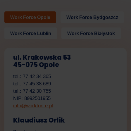
Work Force Opole
Work Force Bydgoszcz
Work Force Lublin
Work Force Białystok
ul. Krakowska 53
45-075 Opole
tel.: 77 42 34 365
tel.: 77 45 38 689
tel.: 77 42 30 755
NIP: 8992501955
Work Force
info@workforce.pl
Asystent AI
Klaudiusz Orlik
Cześć! W czym mogę Ci dzisiaj pomóc?