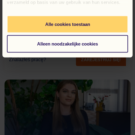
Indywidualne wdrożenie pierwszego dnia +
verzameld op basis van uw gebruik van hun services.
identyfikator i szafka
Alle cookies toestaan
Jeżeli szukasz stabilnej pracy w logistyce w
nowoczesnym magazynie – ta oferta jest dla Ciebie!
Alleen noodzakelijke cookies
Znalazłeś pracę?
ZAREJESTRUJ SIĘ!