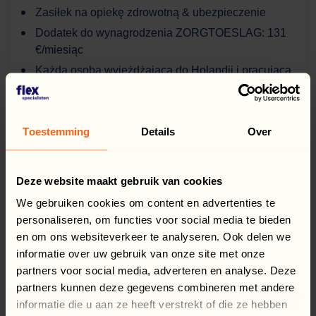
Zasiłek na opiekę zdrowotną & ubezpieczenie
Dodatek do wynagrodzenia ZORGTOESLAG: 131
€/miesiąc
Każda osoba wyjeżdżająca do Holandii i pracująca
dla nas jest ubezpieczona
Program lojalnościowy Flexspecialists LOYALTY –
punkty za każdą przepracowaną godzinę do
Toestemming
Details
Over
wykorzystania na rozwój lub relaks
Wsparcie polskojęzycznych koordynatorów w
Holandii
Deze website maakt gebruik van cookies
Transport do i z pracy
We gebruiken cookies om content en advertenties te
personaliseren, om functies voor social media te bieden
Pomoc w założeniu numeru BSN (sofi)
en om ons websiteverkeer te analyseren. Ook delen we
Prawidłowe i terminowe wypłaty wynagrodzenia
informatie over uw gebruik van onze site met onze
(tygodniówki)
partners voor social media, adverteren en analyse. Deze
Stołówka z kawą i herbatą
partners kunnen deze gegevens combineren met andere
Przerwy: 2x 15 min + 1x 30 min
informatie die u aan ze heeft verstrekt of die ze hebben