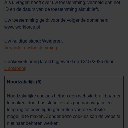
Als u vragen heeft over uw toestemming, vermeld dan het
ID en de datum van de toestemming alstublieft.
Uw toestemming geldt voor de volgende domeinen:
www.workforce.pl
Uw huidige stand: Weigeren.
Verander uw toestemming
Cookieverklaring laatst bijgewerkt op 12/07/2026 door
Cookiebot
:
Noodzakelijk (6)
Noodzakelijke cookies helpen een website bruikbaarder
Work Force
Asystent AI
te maken, door basisfuncties als paginanavigatie en
toegang tot beveiligde gedeelten van de website
mogelijk te maken. Zonder deze cookies kan de website
Cześć! W czym mogę Ci dzisiaj pomóc?
niet naar behoren werken.