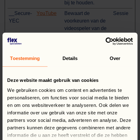
bij te houden.
__Secure-
YouTube
Bewaart de
Sessie
YEC
voorkeuren van de
videospeler van de
gebruiker met
ingesloten YouTube-
video
Toestemming
Details
Over
__Secure-
YouTube
Wordt gebruikt om
180
YNID
de interactie van
dagen
gebruikers met
Deze website maakt gebruik van cookies
embedded inhoud
We gebruiken cookies om content en advertenties te
bij te houden.
personaliseren, om functies voor social media te bieden
_ga
Google
Gebruikt om
2 jaar
en om ons websiteverkeer te analyseren. Ook delen we
gegevens naar
informatie over uw gebruik van onze site met onze
Google Analytics te
partners voor social media, adverteren en analyse. Deze
verzenden over het
partners kunnen deze gegevens combineren met andere
apparaat en het
informatie die u aan ze heeft verstrekt of die ze hebben
gedrag van de