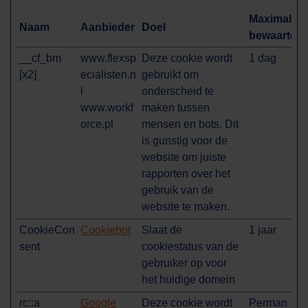
Maximale
Naam
Aanbieder
Doel
bewaarterm
__cf_bm
www.flexsp
Deze cookie wordt
1 dag
[x2]
ecialisten.n
gebruikt om
l
onderscheid te
www.workf
maken tussen
orce.pl
mensen en bots. Dit
is gunstig voor de
website om juiste
rapporten over het
gebruik van de
website te maken.
CookieCon
Cookiebot
Slaat de
1 jaar
sent
cookiestatus van de
gebruiker op voor
het huidige domein
rc::a
Google
Deze cookie wordt
Perman