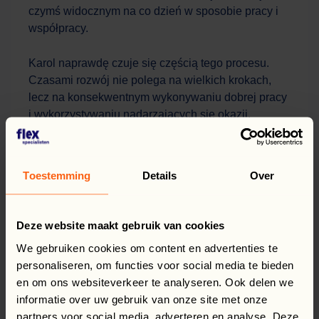
czymś widocznym na co dzień w sposobie pracy i
współpracy.
Karol naprawdę czuje się częścią tego procesu.
Czasami rozwój nie polega na wielkich krokach,
lecz na konsekwentnym wykonywaniu dobrej pracy
i wykorzystywaniu nadarzających się okazji.
Rozwój w Flexspecialisten to nie slogan, ale
codzienna rzeczywistość.
Toestemming
Details
Over
Deze website maakt gebruik van cookies
Facebook
LinkedIn
WhatsApp
X
Udostępnij ten post:
We gebruiken cookies om content en advertenties te
POWRÓT DO PRZEGLĄDU
personaliseren, om functies voor social media te bieden
en om ons websiteverkeer te analyseren. Ook delen we
informatie over uw gebruik van onze site met onze
partners voor social media, adverteren en analyse. Deze