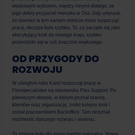
właściwym wyborem, między innymi dlatego, że
jego dobry przyjaciel mieszka w Oss. Gdy usłyszał,
że również w tym samym mieście może rozpocząć
pracę, decyzja była szybka. To, co zaczęło się jako
ekscytujący krok do nowego kraju, szybko
przerodziło się w coś znacznie większego.
OD PRZYGODY DO
ROZWOJU
W ubiegłym roku Karol rozpoczął pracę w
Flexspecialisten na stanowisku Flex Support. Po
pierwszym okresie, w którym poznał branżę,
klientów oraz organizację, zrobił kolejny krok i
został pracownikiem Backoffice. Tam otrzymał
Work Force
Asystent AI
możliwość dalszego rozwoju i awansu.
Cześć! W czym mogę Ci dzisiaj pomóc?
Ta zmiana była dla niego bardzo naturalna. Nowa