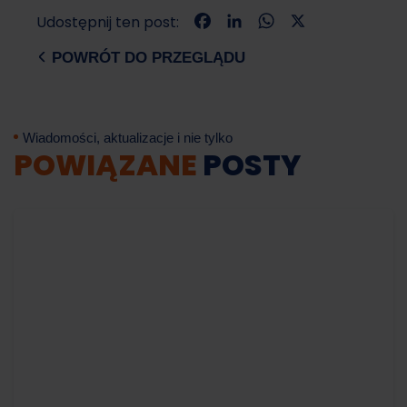
Facebook
LinkedIn
WhatsApp
X
Cześć! W czym mogę Ci dzisiaj pomóc?
Udostępnij ten post:
POWRÓT DO PRZEGLĄDU
Wiadomości, aktualizacje i nie tylko
POWIĄZANE
POSTY