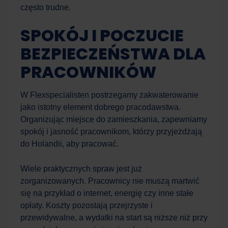
często trudne.
SPOKÓJ I POCZUCIE
BEZPIECZEŃSTWA DLA
PRACOWNIKÓW
W Flexspecialisten postrzegamy zakwaterowanie
jako istotny element dobrego pracodawstwa.
Organizując miejsce do zamieszkania, zapewniamy
spokój i jasność pracownikom, którzy przyjeżdżają
do Holandii, aby pracować.
Work Force
Asystent AI
Wiele praktycznych spraw jest już
zorganizowanych. Pracownicy nie muszą martwić
Cześć! W czym mogę Ci dzisiaj pomóc?
się na przykład o internet, energię czy inne stałe
opłaty. Koszty pozostają przejrzyste i
przewidywalne, a wydatki na start są niższe niż przy