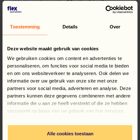
Udostępnij ten post:
POWRÓT DO PRZEGLĄDU
Toestemming
Details
Over
Wiadomości, aktualizacje i nie tylko
POWIĄZANE
POSTY
Deze website maakt gebruik van cookies
We gebruiken cookies om content en advertenties te
personaliseren, om functies voor social media te bieden
en om ons websiteverkeer te analyseren. Ook delen we
informatie over uw gebruik van onze site met onze
partners voor social media, adverteren en analyse. Deze
partners kunnen deze gegevens combineren met andere
informatie die u aan ze heeft verstrekt of die ze hebben
verzameld op basis van uw gebruik van hun services.
Alle cookies toestaan