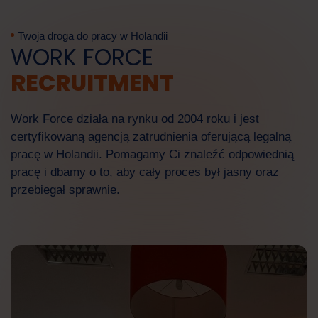
Twoja droga do pracy w Holandii
WORK FORCE
RECRUITMENT
Work Force
Asystent AI
Work Force działa na rynku od 2004 roku i jest
certyfikowaną agencją zatrudnienia oferującą legalną
pracę w Holandii. Pomagamy Ci znaleźć odpowiednią
Cześć! W czym mogę Ci dzisiaj pomóc?
pracę i dbamy o to, aby cały proces był jasny oraz
przebiegał sprawnie.