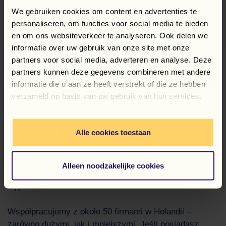
We gebruiken cookies om content en advertenties te
personaliseren, om functies voor social media te bieden
Wszystko, czego potrzebujesz na start w Holandii
en om ons websiteverkeer te analyseren. Ook delen we
DOŚWIADCZENIE I
informatie over uw gebruik van onze site met onze
NIEZAWODNOŚĆ
partners voor social media, adverteren en analyse. Deze
partners kunnen deze gegevens combineren met andere
informatie die u aan ze heeft verstrekt of die ze hebben
Działamy w Holandii od 1993 roku. Od 2007 roku, po
verzameld op basis van uw gebruik van hun services.
połączeniu z „Temp Solution”, funkcjonujemy jako
„Tempsolution Flexspecialisten Nederland B.V.”.
Wybierając nas, otrzymujesz wszystko, czego
Alle cookies toestaan
potrzebujesz, aby rozpocząć pracę: zakwaterowanie,
ubezpieczenie, transport do Holandii i do pracy,
wsparcie dla pracowników międzynarodowych oraz
Alleen noodzakelijke cookies
pomoc przy wszystkich formalnościach związanych z
wyjazdem.
Współpracujemy z około 50 firmami w Holandii –
zarówno dużymi, jak i mniejszymi. Jeśli posiadasz